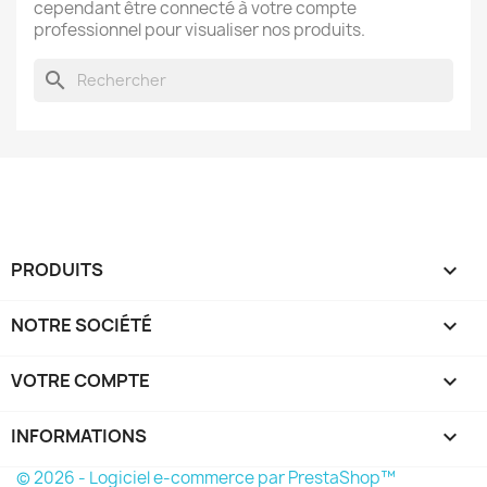
cependant être connecté à votre compte
professionnel pour visualiser nos produits.
search
PRODUITS

NOTRE SOCIÉTÉ

VOTRE COMPTE

INFORMATIONS
keyboard_arrow_down
© 2026 - Logiciel e-commerce par PrestaShop™