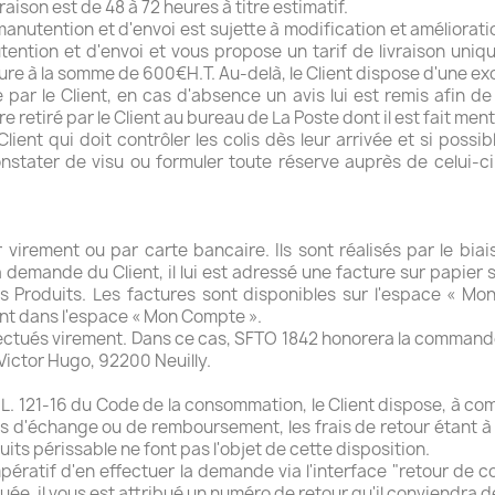
raison est de 48 à 72 heures à titre estimatif.
 manutention et d'envoi est sujette à modification et améliora
utention et d'envoi et vous propose un tarif de livraison u
ure à la somme de 600€H.T. Au-delà, le Client dispose d'une exo
ée par le Client, en cas d'absence un avis lui est remis afin
re retiré par le Client au bureau de La Poste dont il est fait men
lient qui doit contrôler les colis dès leur arrivée et si poss
nstater de visu ou formuler toute réserve auprès de celui-ci 
irement ou par carte bancaire. Ils sont réalisés par le biai
 demande du Client, il lui est adressé une facture sur papier 
es Produits. Les factures sont disponibles sur l'espace « M
nt dans l'espace « Mon Compte ».
ectués virement. Dans ce cas, SFTO 1842 honorera la commande
ictor Hugo, 92200 Neuilly.
L. 121-16 du Code de la consommation, le Client dispose, à compt
 d'échange ou de remboursement, les frais de retour étant à la
ts périssable ne font pas l'objet de cette disposition.
impératif d'en effectuer la demande via l'interface "retour d
tuée, il vous est attribué un numéro de retour qu'il conviendra de 