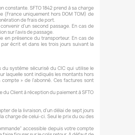
tion constante. SFTO 1842 prend à sa charge
nique (France uniquement hors DOM TOM) de
nération de frais de port.
 de convenir d'un second passage. En cas de
tion sur l'avis de passage.
ible en présence du transporteur. En cas de
par écrit et dans les trois jours suivant la
s du système sécurisé du CIC qui utilise le
sur laquelle sont indiqués les montants hors
on compte » de l'abonné. Ces factures sont
 du Client à réception du paiement à SFTO
er de la livraison, d'un délai de sept jours
 charge de celui-ci. Seul le prix du ou des
e commande" accessible depuis votre compte
faire figurer sur le colis retour. A défaut de