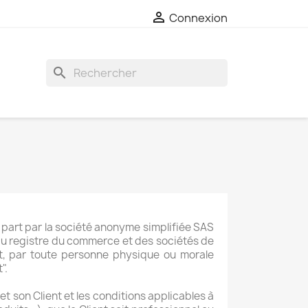

Connexion
search
 part par la société anonyme simplifiée SAS
 au registre du commerce et des sociétés de
t, par toute personne physique ou morale
".
t son Client et les conditions applicables à