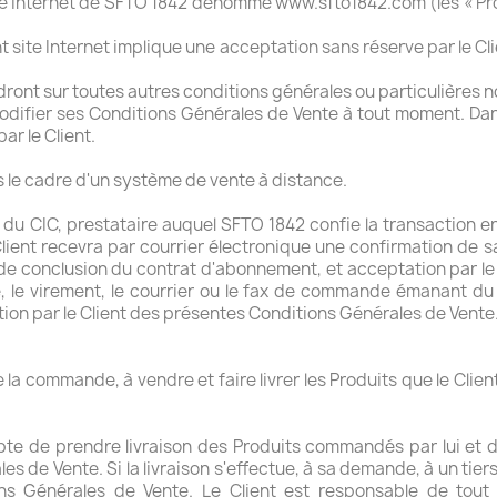
site Internet de SFTO 1842 dénommé www.sfto1842.com (les « Prod
ent site Internet implique une acceptation sans réserve par le 
ront sur toutes autres conditions générales ou particulières
odifier ses Conditions Générales de Vente à tout moment. Dan
ar le Client.
ns le cadre d'un système de vente à distance.
u CIC, prestataire auquel SFTO 1842 confie la transaction e
 Client recevra par courrier électronique une confirmation d
 de conclusion du contrat d'abonnement, et acceptation par l
 le virement, le courrier ou le fax de commande émanant du
tion par le Client des présentes Conditions Générales de Vente
la commande, à vendre et faire livrer les Produits que le Clie
e de prendre livraison des Produits commandés par lui et d'
 de Vente. Si la livraison s'effectue, à sa demande, à un tiers
ions Générales de Vente. Le Client est responsable de tou