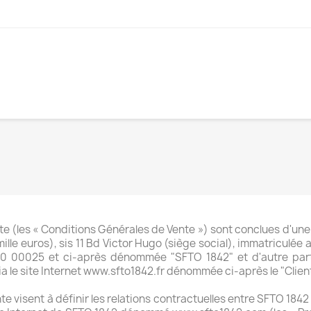
e (les « Conditions Générales de Vente ») sont conclues d'une
lle euros), sis 11 Bd Victor Hugo (siège social), immatriculée
10 00025 et ci-après dénommée "SFTO 1842" et d'autre par
a le site Internet www.sfto1842.fr dénommée ci-après le "Client
 visent à définir les relations contractuelles entre SFTO 1842 e