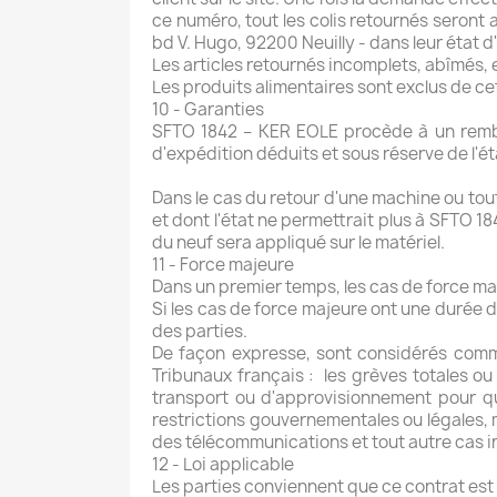
ce numéro, tout les colis retournés seront
bd V. Hugo, 92200 Neuilly - dans leur état 
Les articles retournés incomplets, abîmés, 
Les produits alimentaires sont exclus de ce
10 - Garanties
SFTO 1842 – KER EOLE procède à un rembo
d'expédition déduits et sous réserve de l'é
Dans le cas du retour d'une machine ou tout 
et dont l'état ne permettrait plus à SFTO 1
du neuf sera appliqué sur le matériel.
11 - Force majeure
Dans un premier temps, les cas de force ma
Si les cas de force majeure ont une durée d
des parties.
De façon expresse, sont considérés comme
Tribunaux français : les grèves totales ou
transport ou d'approvisionnement pour qu
restrictions gouvernementales ou légales,
des télécommunications et tout autre cas i
12 - Loi applicable
Les parties conviennent que ce contrat est 