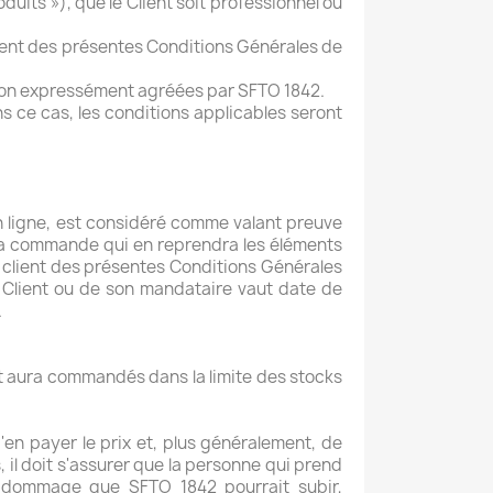
uits »), que le Client soit professionnel ou
Client des présentes Conditions Générales de
 non expressément agréées par SFTO 1842.
s ce cas, les conditions applicables seront
n ligne, est considéré comme valant preuve
e sa commande qui en reprendra les éléments
e client des présentes Conditions Générales
 Client ou de son mandataire vaut date de
.
nt aura commandés dans la limite des stocks
en payer le prix et, plus généralement, de
, il doit s'assurer que la personne qui prend
t dommage que SFTO 1842 pourrait subir,