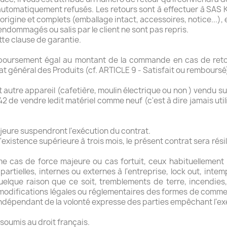
 automatiquement refusés. Les retours sont à effectuer à SAS 
d'origine et complets (emballage intact, accessoires, notice...)
endommagés ou salis par le client ne sont pas repris.
tte clause de garantie.
ursement égal au montant de la commande en cas de retour 
tat général des Produits (cf. ARTICLE 9 - Satisfait ou remboursé
autre appareil (cafetière, moulin électrique ou non ) vendu sur
842 de vendre ledit matériel comme neuf (c'est à dire jamais ut
jeure suspendront l'exécution du contrat.
'existence supérieure à trois mois, le présent contrat sera ré
 cas de force majeure ou cas fortuit, ceux habituellement 
 partielles, internes ou externes à l'entreprise, lock out, in
elque raison que ce soit, tremblements de terre, incendies
 modifications légales ou réglementaires des formes de commer
ndépendant de la volonté expresse des parties empêchant l'ex
soumis au droit français.