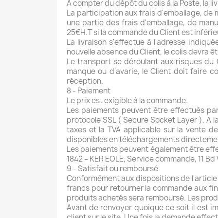
A compter du dépôt du colis à la Poste, la liv
La participation aux frais d'emballage, de
une partie des frais d'emballage, de man
25€H.T si la commande du Client est inférie
La livraison s'effectue à l'adresse indiqu
nouvelle absence du Client, le colis devra êt
Le transport se déroulant aux risques du C
manque ou d'avarie, le Client doit faire co
réception.
8 - Paiement
Le prix est exigible à la commande.
Les paiements peuvent être effectués par v
protocole SSL ( Secure Socket Layer ). A la
taxes et la TVA applicable sur la vente d
disponibles en téléchargements directeme
Les paiements peuvent également être eff
1842 – KER EOLE, Service commande, 11 Bd V
9 - Satisfait ou remboursé
Conformément aux dispositions de l'article 
francs pour retourner la commande aux fins
produits achetés sera remboursé. Les produi
Avant de renvoyer quoique ce soit il est 
client sur le site. Une fois la demande effec