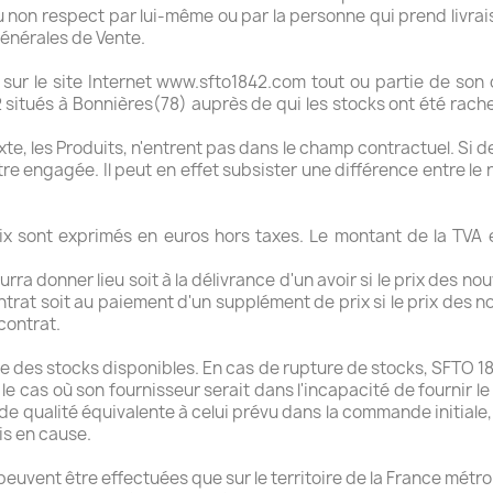
 non respect par lui-même ou par la personne qui prend livrai
énérales de Vente.
ur le site Internet www.sfto1842.com tout ou partie de son c
itués à Bonnières(78) auprès de qui les stocks ont été racheté
exte, les Produits, n'entrent pas dans le champ contractuel. Si d
tre engagée. Il peut en effet subsister une différence entre 
prix sont exprimés en euros hors taxes. Le montant de la TVA e
a donner lieu soit à la délivrance d'un avoir si le prix des 
ontrat soit au paiement d'un supplément de prix si le prix de
contrat.
des stocks disponibles. En cas de rupture de stocks, SFTO 184
e cas où son fournisseur serait dans l'incapacité de fournir 
t de qualité équivalente à celui prévu dans la commande initi
is en cause.
euvent être effectuées que sur le territoire de la France métro