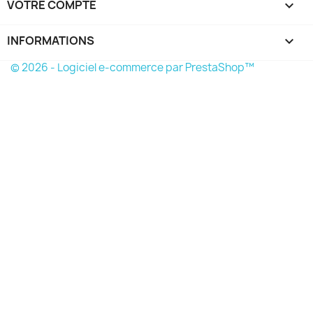
VOTRE COMPTE

INFORMATIONS
keyboard_arrow_down
© 2026 - Logiciel e-commerce par PrestaShop™